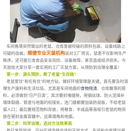
车间角落突然窜出的老鼠、仓库里被咬破的原料包装、设备线路上
顺德专业灭鼠机构
可疑的齿痕。
说对工厂而言，鼠患不仅影响生产
秩序，还可能引发食品安全风险、设备故障，甚至造成经济损失。今
天就给大家分享一套实用的工厂灭鼠方案，从预防到治理全覆盖！
第一步：源头预防，断了老鼠“生存路”
老鼠爱往“有吃有住”的地方钻，做好环境管理是关键。首先要及时清
理生产废料和生活垃圾，尤其是车间地面的
食物残渣
、仓库散落的原
料，必须做到“日产日清”；其次要封堵缝隙，用钢丝球、防火泥填补
墙体裂缝、管道与地面的衔接处，连门缝都要加装防鼠板，不给老鼠
留入口；最后要规范物料存放，将粮食、半成品等易吸引老鼠的物资
放在密封金属容器中，远离墙角和地面。
第二步：科学治理，选对方法效率高
若已发现鼠迹，可分区域选择合适的灭鼠方式。车间和仓库建议用