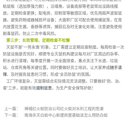
粘鼠板（选加厚强力款），沿墙角、设备底部等老鼠常出没路线摆
放，定期检查更换；配电房、控制室等敏感区域，优先用超声波驱鼠
器，避免药物或器械损坏设备；大面积厂区可配合使用捕鼠笼，在笼
内放置花生酱、香肠等诱饵，捕获后及时无害化处理。注意避免使用
剧毒鼠药，防止二次中毒风险。
第三步：长效管理，定期检查不松懈
灭鼠不是“一劳永逸”的事，工厂需建立定期巡查制度。每周检查一次
防鼠设施是否完好，顺德专业灭鼠机构建议每月对厂区周边的杂草、
积水进行清理，每季度开展一次全面排查，重点关注下水道、垃圾
站、仓库死角等关键位置。同时要做好员工培训，让大家养成
随手清
理
、及时报告鼠患的习惯，形成“全员防鼠”的氛围。
工厂环境复杂，灭鼠需结合实际情况灵活调整。只要做好“防、治、
查”三步，就能有效
遏制鼠患
，为生产安全保驾护航！
上一篇：
禅城红火蚁防治公司红火蚁对水利工程的危害
下一篇：
南海杀灭白蚁中心新建房屋基础该怎么预防白蚁