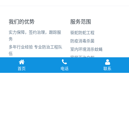
我们的优势
服务范围
实力保障，签约治理，跟踪服
驱蛇防蛇工程
务
防疫消毒杀菌
多年行业经验 专业防治工程队
室内环境消杀蚊蝇
伍
家居灭治白蚁
快速治理，价格最低
装修预防白蚁
首页
电话
联系
完善的售后服务，专人跟踪维
新建房屋白蚁预防
护
Copyright © 2019 佛山市益伦白蚁虫害防治有限公司 All Rights
Reserved.
友情链接：
腾讯新闻
广州物流公司
广州铸造设备材料
华南安全管
理协会
视频监控设备
纸托厂