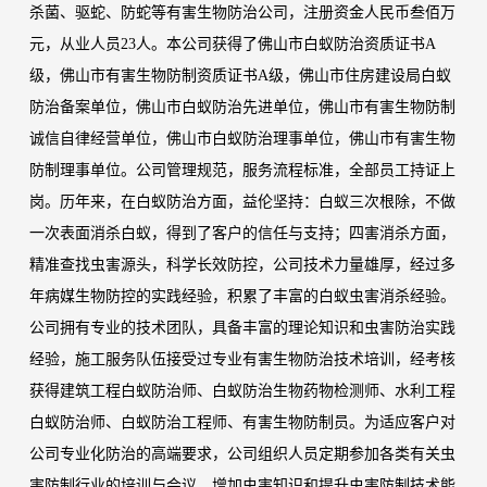
杀菌、驱蛇、防蛇等有害生物防治公司，注册资金人民币叁佰万
元，从业人员23人。本公司获得了佛山市白蚁防治资质证书A
级，佛山市有害生物防制资质证书A级，佛山市住房建设局白蚁
防治备案单位，佛山市白蚁防治先进单位，佛山市有害生物防制
诚信自律经营单位，佛山市白蚁防治理事单位，佛山市有害生物
防制理事单位。公司管理规范，服务流程标准，全部员工持证上
岗。历年来，在白蚁防治方面，益伦坚持：白蚁三次根除，不做
一次表面消杀白蚁，得到了客户的信任与支持；四害消杀方面，
精准查找虫害源头，科学长效防控，公司技术力量雄厚，经过多
年病媒生物防控的实践经验，积累了丰富的白蚁虫害消杀经验。
公司拥有专业的技术团队，具备丰富的理论知识和虫害防治实践
经验，施工服务队伍接受过专业有害生物防治技术培训，经考核
获得建筑工程白蚁防治师、白蚁防治生物药物检测师、水利工程
白蚁防治师、白蚁防治工程师、有害生物防制员。为适应客户对
公司专业化防治的高端要求，公司组织人员定期参加各类有关虫
害防制行业的培训与会议，增加虫害知识和提升虫害防制技术能