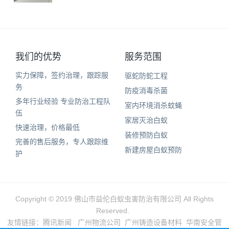
我们的优势
服务范围
实力保障，签约治理，跟踪服
驱蛇防蛇工程
务
防疫消毒杀菌
多年行业经验 专业防治工程队
室内环境消杀蚊蝇
伍
家居灭治白蚁
快速治理，价格最低
装修预防白蚁
完善的售后服务，专人跟踪维
新建房屋白蚁预防
护
Copyright © 2019 佛山市益伦白蚁虫害防治有限公司 All Rights
Reserved.
友情链接：
腾讯新闻
广州物流公司
广州铸造设备材料
华南安全管