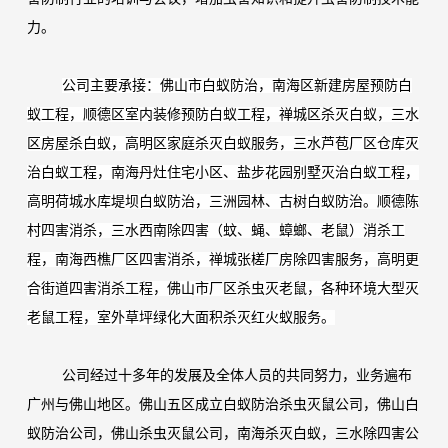
力。
公司主要承接：佛山市
白蚁防治，南海区
新建房屋预防白
蚁工程，顺德区室内装修预防白蚁工程，禅城区
杀灭白蚁，三水
区房屋杀白蚁，高明区家庭杀灭白蚁服务，三水芦苞
厂区仓库灭
治白蚁工程，南海丹灶住宅小区、盐步花园别墅灭治白蚁工程，
高明荷城水库堤坝白蚁防治，三洲园林、古树白蚁防治。顺德陈
村
四害消杀，三水西南
除四害（蚊、蝇、蟑螂、老鼠）消杀工
程
，南海西樵
厂区四害消杀，禅城张槎厂房除四害服务，高明更
合街道四害消杀工程
，佛山市
厂区杀虫灭老鼠，各种环境大型灭
老鼠工程，
室外草坪绿化大面积杀灭红火蚁服务。
公司经过十多年的发展及全体人员的共同努力，业务遍布
广州与佛山地区。佛山五区成立白蚁防治杀虫灭鼠公司，佛山白
蚁防治公司，佛山杀虫灭鼠公司，南海杀灭白蚁，三水除四害公