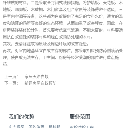
纤维质的材料。二是采取全封闭式装修措施，将护墙板、天花板、木
地板、踢脚板、木壁橱、木门窗套及组合家俱等装饰得密不透风。三
是室内空调等设备，这些都为白蚁提供了充足的食料水份，适宜的温
度和隐蔽的场所等良好的生态环境，从而加重了蚁害程度。因此，在
房屋装饰装修设计时，首先要考虑空气流通，不能太密封，材料要选
用抗白蚁侵蚀的装饰材料和经白蚁预防处理的木材。
其次，要清除建筑物原址及周边环境的蚁害隐患。
再次，对室内地基适宜白蚁生存的部位，亦采取相应预防药剂喷洒处
理，使白蚁无法生存。卫生间、厨房等经常受潮的部位进行重点施
药。
上一页：
家居灭治白蚁
下一页：
新建房屋白蚁预防
我们的优势
服务范围
实力保障，签约治理，跟踪服
驱蛇防蛇工程